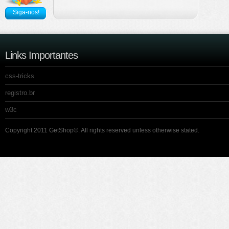
Siga-nos!
Links Importantes
css-tricks
registro.br
w3c
Copyright 2011 GetShop©. All rights reserved unless otherwise stated.